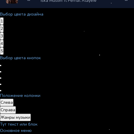
Iska Muslim ft Perhat Atayew
Выбор цвета дизайна
1
2
3
4
5
Выбор цвета кнопок
Положение колонки
Слева
Справа
Жанры музыки
Тут текст или блок
Основное меню