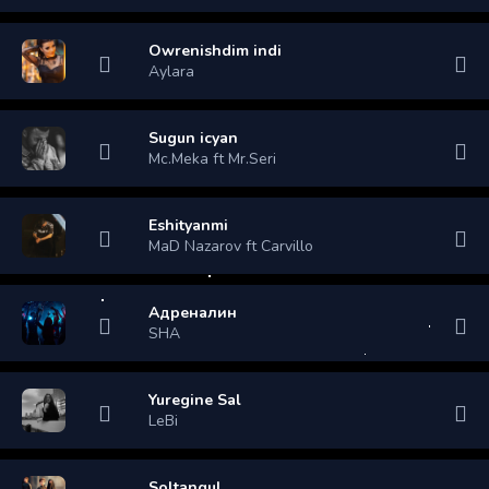
Owrenishdim indi
Aylara
Sugun icyan
Mc.Meka ft Mr.Seri
Eshityanmi
MaD Nazarov ft Carvillo
Адреналин
SHA
Yuregine Sal
LeBi
Soltangul