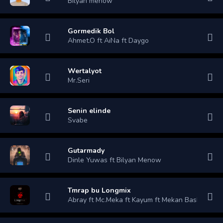
Bilyan menow
Gormedik Bol
Ahmet.O ft AiNa ft Daygo
Wertalyot
Mr.Seri
Senin elinde
Svabe
Gutarmady
Dinle Yuwas ft Bilyan Menow
Tmrap bu Longmix
Abray ft Mc.Meka ft Kayum ft Mekan Bashlyk ft In