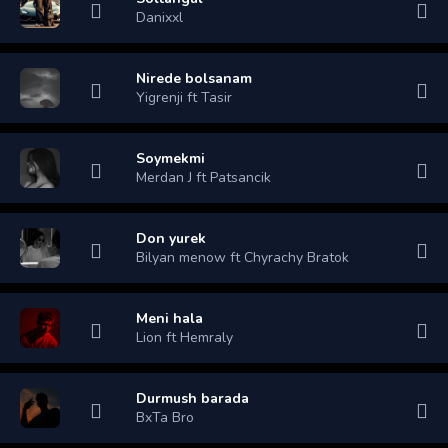
Danixxl
Nirede bolsanam
Yigrenji ft Tasir
Soymekmi
Merdan J ft Patsancik
Don yurek
Bilyan menow ft Chyrachy Bratok
Meni hala
Lion ft Hemraly
Durmush barada
BxTa Bro