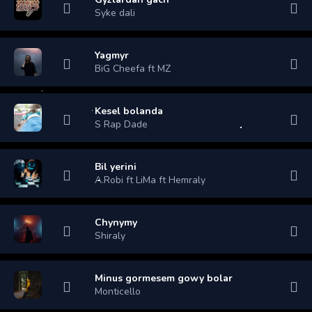
Syke dali
Yagmyr
BiG Cheefa ft MZ
Kesel bolanda
S Rap Dade
Bil yerini
A.Robi ft LiMa ft Hemraly
Chynymy
Shiraly
Minus gormesem gowy bolar
Monticello