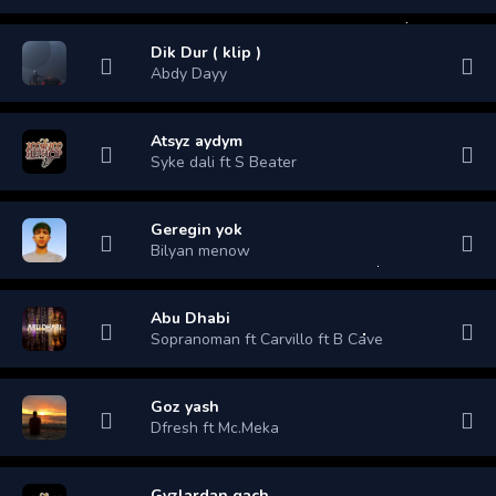
Dik Dur ( klip )
Abdy Dayy
Atsyz aydym
Syke dali ft S Beater
Geregin yok
Bilyan menow
Abu Dhabi
Sopranoman ft Carvillo ft B Cave
Goz yash
Dfresh ft Mc.Meka
Gyzlardan gach