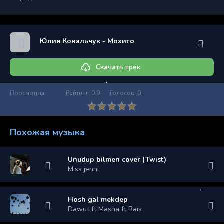
Юлия Ковальчук - Мохито
Скачать трек
Просмотры:
Рейтинг:
0.0
Голосов:
0
Похожая музыка
Unudup bilmen cover (Twist)
Miss jenni
Hosh gal mekdep
Dawut ft Masha ft Rais