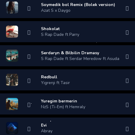
Soymedik bol Remix (Bolek version)
Azat S x Daygo
Shokolat
S Rap Dade ft Parry
Serdaryn & Bilbilin Dramasy
S Rap Dade ft Serdar Meredow ft Asuda
Redbull
Yigrenji ft Tasir
Yuregim bermerin
NzS (Ti-Em) ft Hemraly
Evi
Abray