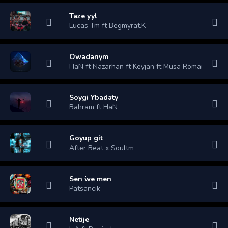
Taze yyl
Lucas Tm ft Begmyrat.K
Owadanym
HaN ft Nazarhan ft Keyjan ft Musa Romantic
Soygi Ybadaty
Bahram ft HaN
Goyup git
After Beat x Soultm
Sen we men
Patsancik
Netije