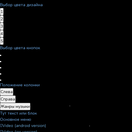
Выбор цвета дизайна
1
2
3
4
5
Выбор цвета кнопок
Положение колонки
Слева
Справа
Жанры музыки
Тут текст или блок
Основное меню
Video (android version)
Video (ios version)