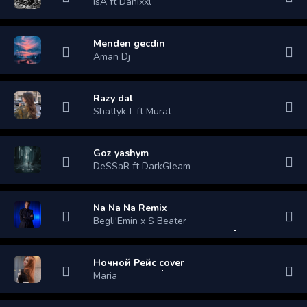
IsA ft Danixxl
Menden gecdin
Aman Dj
Razy dal
Shatlyk.T ft Murat
Goz yashym
DeSSaR ft DarkGleam
Na Na Na Remix
Begli'Emin x S Beater
Ночной Рейс cover
Maria