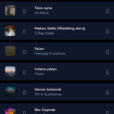
Tans oyna
Mc.Meka
Mekan Selbi (Wedding story)
S Rap Dade
Yalan
Hemraly ft Jeyhoon
Irdene yakyn
Tiesh
Sensiz bolanok
XO ft Sumbarow
Buz Gaymak