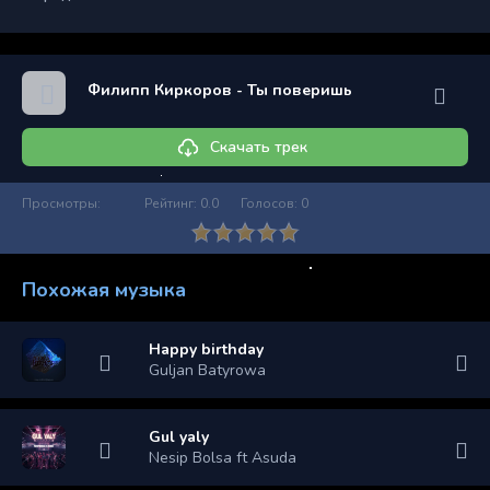
Филипп Киркоров - Ты поверишь
Скачать трек
Просмотры:
Рейтинг:
0.0
Голосов:
0
Похожая музыка
Happy birthday
Guljan Batyrowa
Gul yaly
Nesip Bolsa ft Asuda