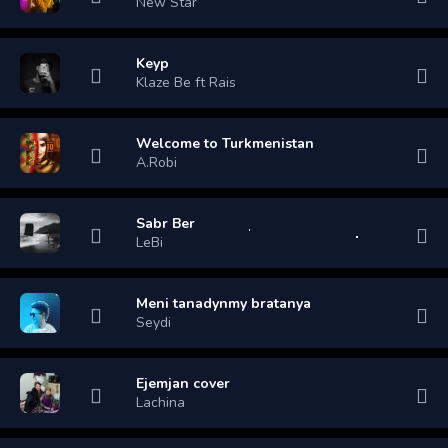
New Star
Keyp
Klaze Be ft Rais
Welcome to Turkmenistan
A.Robi
Sabr Ber
LeBi
Meni tanadynmy bratanya
Seydi
Ejemjan cover
Lachina