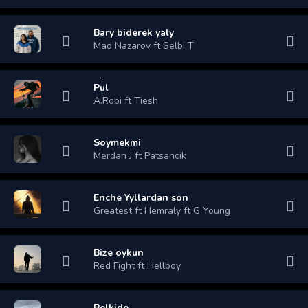
Bary biderek yaly
Mad Nazarov ft Selbi T
Pul
A.Robi ft Tiesh
Soymekmi
Merdan J ft Patsancik
Enche Yyllardan son
Greatest ft Hemraly ft G Young
Bize oykun
Red Fight ft Hellboy
Belkide