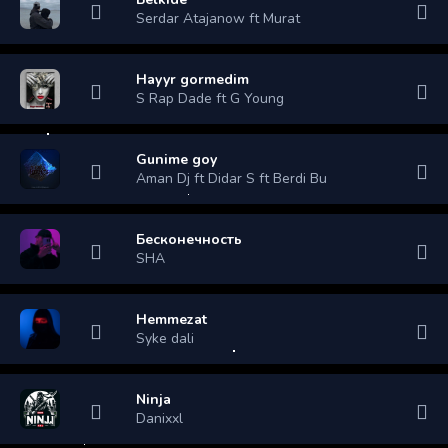
Serdar Atajanow ft Murat
Hayyr gormedim
S Rap Dade ft G Young
Gunime goy
Aman Dj ft Didar S ft Berdi Bu
Бесконечность
SHA
Hemmezat
Syke dali
Ninja
Danixxl