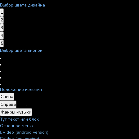
Выбор цвета дизайна
1
2
3
4
5
Выбор цвета кнопок
Положение колонки
Слева
Справа
Жанры музыки
Тут текст или блок
Основное меню
Video (android version)
Video (ios version)