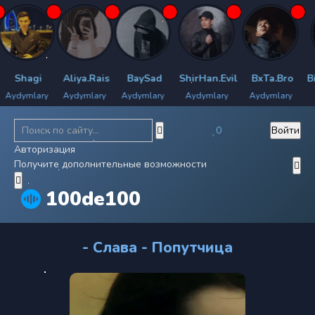
Shagi
Aliya.Rais
BaySad
ShirHan.Evil
BxTa.Bro
Bily
ymlary
Aydymlary
Aydymlary
Aydymlary
Aydymlary
Ayd
0
Войти
Авторизация
Получите дополнительные возможности
100de100
- Слава - Попутчица