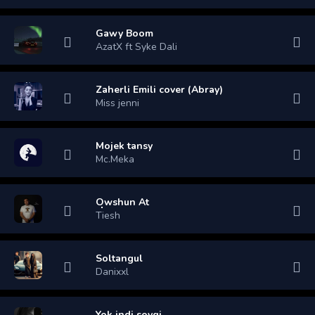
Gawy Boom
AzatX ft Syke Dali
Zaherli Emili cover (Abray)
Miss jenni
Mojek tansy
Mc.Meka
Owshun At
Tiesh
Soltangul
Danixxl
Yok indi soygi