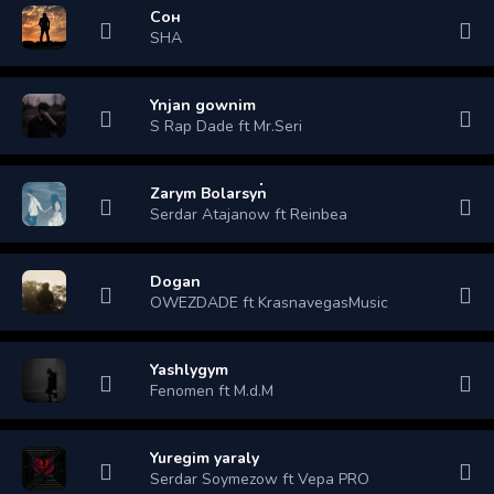
Сон
SHA
Ynjan gownim
S Rap Dade ft Mr.Seri
Zarym Bolarsyn
Serdar Atajanow ft Reinbea
Dogan
OWEZDADE ft KrasnavegasMusic
Yashlygym
Fenomen ft M.d.M
Yuregim yaraly
Serdar Soymezow ft Vepa PRO