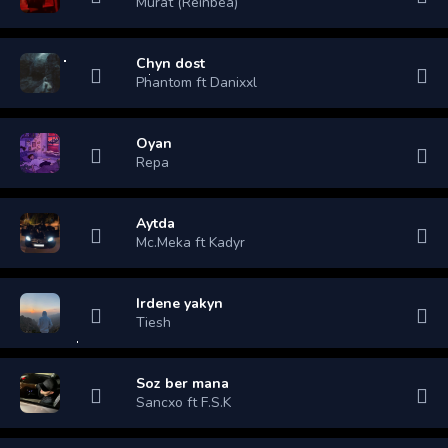
Murat (Reinbea)
Chyn dost
Phantom ft Danixxl
Oyan
Repa
Aytda
Mc.Meka ft Kadyr
Irdene yakyn
Tiesh
Soz ber mana
Sancxo ft F.S.K