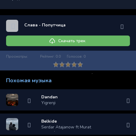
Слава - Попутчица
Скачать трек
Просмотры:
Рейтинг:
0.0
Голосов:
0
Похожая музыка
Dandan
Yigrenji
Belkide
Serdar Atajanow ft Murat