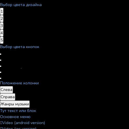
Выбор цвета дизайна
1
2
3
4
5
Выбор цвета кнопок
Положение колонки
Слева
Справа
Жанры музыки
Тут текст или блок
Основное меню
Video (android version)
Video (ios version)