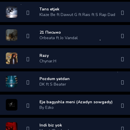
Tans etjek
Klaze Be ft Dawut G ft Rais ft S Rap Dade
21 Письмо
Orbeata ft Jo Vandal
Razy
Chynar.H
Pozdum yatdan
DK ft S Beater
Eje bagyshla meni (Azadyn sowgady)
By Ezko
Indi biz yok