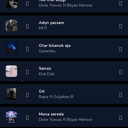
Dinle Yuwas ft Bilyan Menow
Adyn yazsam
MHT
Olar bilenok eje
Galantey
Sensiz
Kral Dali
Git
Repa ft Guljahan B
Muna sereda
Dinle Yuwas ft Bilyan Menow