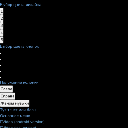
Выбор цвета дизайна
1
2
3
4
5
Выбор цвета кнопок
Положение колонки
Слева
Справа
Жанры музыки
Тут текст или блок
Основное меню
Video (android version)
Video (ios version)