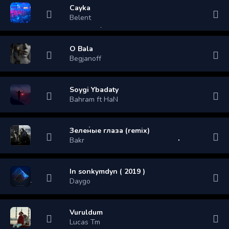
Cayka
Belent
O Bala
Begjanoff
Soygi Ybadaty
Bahram ft HaN
Зеленые глаза (remix)
Bakr
In sonkymdyn ( 2019 )
Daygo
Vuruldum
Lucas Tm