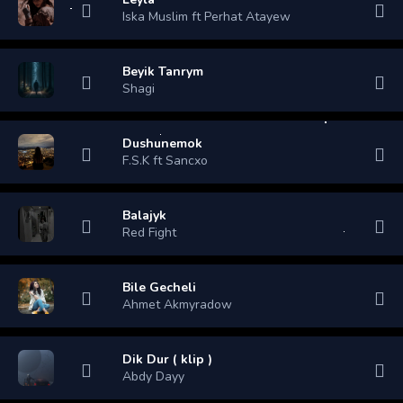
Iska Muslim ft Perhat Atayew
Beyik Tanrym
Shagi
Dushunemok
F.S.K ft Sancxo
Balajyk
Red Fight
Bile Gecheli
Ahmet Akmyradow
Dik Dur ( klip )
Abdy Dayy