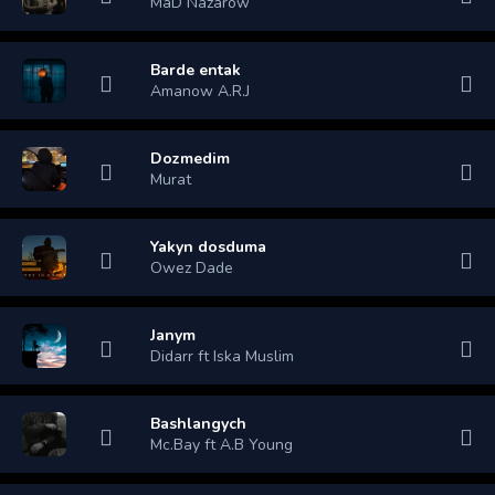
MaD Nazarow
Barde entak
Amanow A.R.J
Dozmedim
Murat
Yakyn dosduma
Owez Dade
Janym
Didarr ft Iska Muslim
Bashlangych
Mc.Bay ft A.B Young