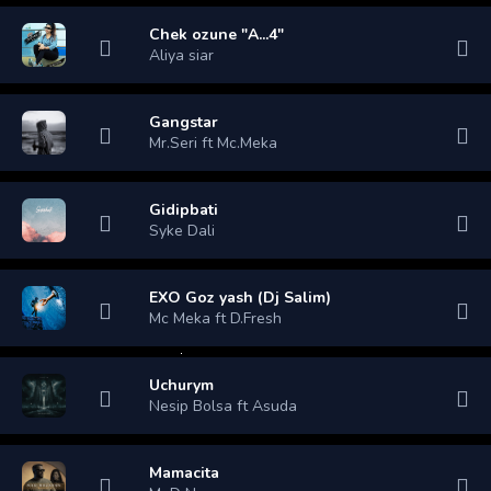
Chek ozune "A...4"
Aliya siar
Gangstar
Mr.Seri ft Mc.Meka
Gidipbati
Syke Dali
EXO Goz yash (Dj Salim)
Mc Meka ft D.Fresh
Uchurym
Nesip Bolsa ft Asuda
Mamacita