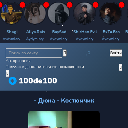
Shagi
Aliya.Rais
BaySad
ShirHan.Evil
BxTa.Bro
Bil
ydymlary
Aydymlary
Aydymlary
Aydymlary
Aydymlary
Ay
0
Войти
Авторизация
Получите дополнительные возможности
100de100
- Дюна - Костюмчик