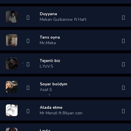
Duyyana
Mekan Gurbanow ft HaN
Tans oyna
Mc.Meka
Tejenli biz
L.YoV.S
Soyer boldym
Azat S
Alada etme
Mr Menzil ft Bilyan ozin
Leyla