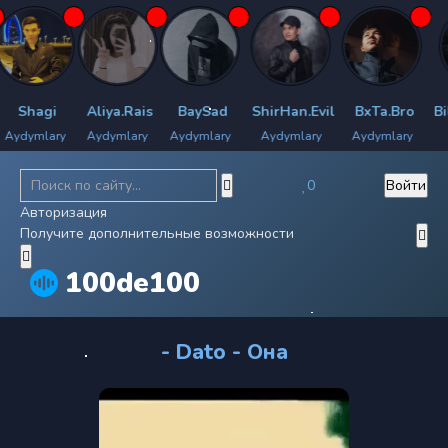
hagi
Aliya.Rais
BaySad
ShirHan.Evil
BxTa.Bro
Bilya
ymlary
Aydymlary
Aydymlary
Aydymlary
Aydymlary
Ayd
0
Войти
Авторизация
Получите дополнительные возможности
100de100
- Dato - Она