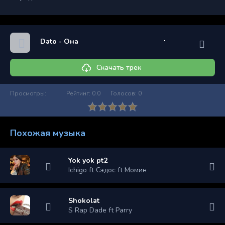
Dato - Она
Скачать трек
Просмотры:
Рейтинг:
0.0
Голосов:
0
Похожая музыка
Yok yok pt2
Ichigo ft Сэдос ft Момин
Shokolat
S Rap Dade ft Parry