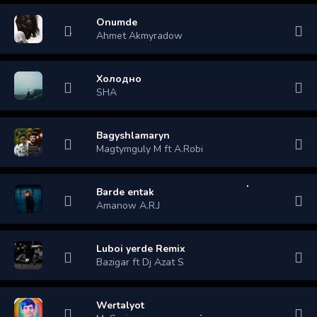
Onumde
Ahmet Akmyradow
Холодно
SHA
Bagyshlamaryn
Magtymguly M ft A.Robi
Barde entak
Amanow A.R.J
Luboi yerde Remix
Bazigar ft Dj Azat S
Wertalyot