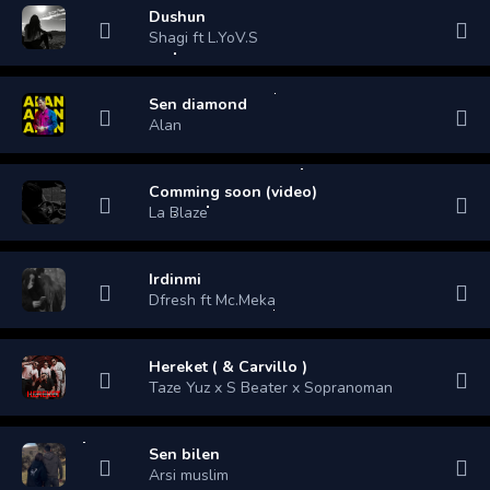
Dushun
Shagi ft L.YoV.S
Sen diamond
Alan
Comming soon (video)
La Blaze
Irdinmi
Dfresh ft Mc.Meka
Hereket ( & Carvillo )
Taze Yuz x S Beater x Sopranoman
Sen bilen
Arsi muslim