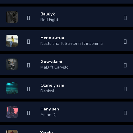
Balajyk
Red Fight
Непомитна
Nasteisha ft Santorin ft insomnia
Gowydami
MaD ft Carvillo
Ozine ynam
Danixxl
Hany sen
Aman Dj
Yaraly