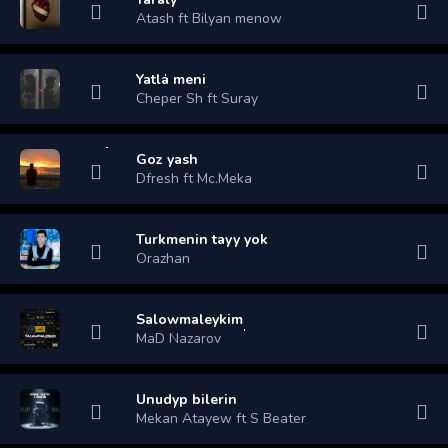
Atash ft Bilyan menow
Yatla meni
Cheper Sh ft Suray
Goz yash
Dfresh ft Mc.Meka
Turkmenin tayy yok
Orazhan
Salowmaleykim
MaD Nazarov
Unudyp bilerin
Mekan Atayew ft S Beater