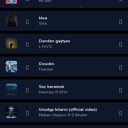
Mr.Seri
Моя
SHA
Dandan gaytyas
L.YoV.S
Dowdin
Fivestar
Soz beremok
Hemraly ft SHA
Unudyp bilerin (official video)
Mekan Atayew ft S Beater