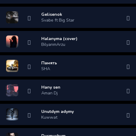
Gelisenok
Svabe ft Big Star
Halanyma (cover)
BilyanmArzu
Память
SHA
Hany sen
Aman Dj
Unutdym adymy
Kuwwat
Durmushym