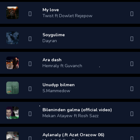
My love
Twist ft Dowlet Rejepow
Soygulime
Dayran
Ara dash
Hemraly ft Guvanch
Unudyp bilmen
S.Mammedow
Bileninden galma (official video)
Mekan Atayew ft Rosh Sazz
Aylanaly (.ft Azat Orazow 06)