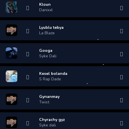
Kloun
Danixxl
Lyublu tebya
La Blaze
Googa
Syke Dali
Kesel bolanda
S Rap Dade
Gynanmay
Twist
Chyrachy gyz
Syke dali