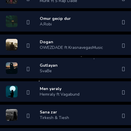
Murik ft S Rap Dade
Omur gecip dur
A.Robi
Dogan
OWEZDADE ft KrasnavegasMusic
Gutlayan
SvaBe
Men yaraly
Hemraly ft Vagabund
Sana zar
Tirkesh & Tiesh