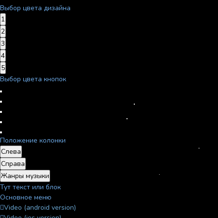
Выбор цвета дизайна
1
2
3
4
5
Выбор цвета кнопок
Положение колонки
Слева
Справа
Жанры музыки
Тут текст или блок
Основное меню
Video (android version)
Video (ios version)