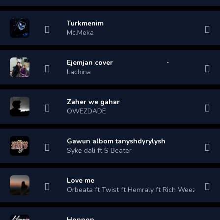
Turkmenim
Mc.Meka
Ejemjan cover
Lachina
Zaher we gahar
OWEZDADE
Gawun albom tanyshdyrylysh
Syke dali ft S Beater
Love me
Orbeata ft Twist ft Hemraly ft Rich Weezy
Honnon