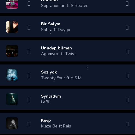
Sopranoman ft S Beater
Bir Salym
Sahra ft Daygo
Unudyp bilmen
Agamyrat ft Twist
Soz yok
Twenty Four ft A.S.M
Synladym
LeBi
Keyp
Klaze Be ft Rais