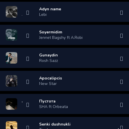
Adyn name
Lebi
Soyermidim
Jennet Bagshy ft A.Robi
Gunaydin
Rosh Sazz
Apocalipcis
New Star
Пустота
SHA ft Orbeata
Senki dushnukli