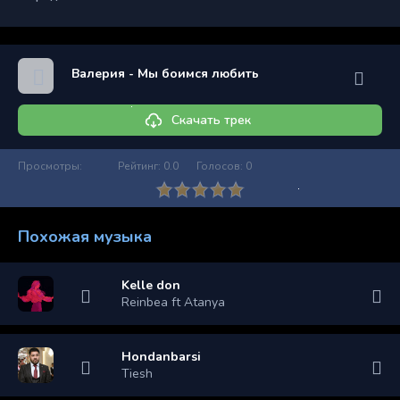
Валерия - Мы боимся любить
Скачать трек
Просмотры:
Рейтинг:
0.0
Голосов:
0
Похожая музыка
Kelle don
Reinbea ft Atanya
Hondanbarsi
Tiesh