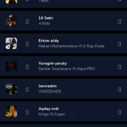
Tiesh
16 Setir
A.Robi
Erkim aldy
Mekan Muhammedow ft S Rap Dade
Yuregim yaraly
Serdar Soymezow ft Vepa PRO
Jennedim
OWEZDADE
Ayday indi
Ichigo ft Сэдос