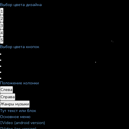
Выбор цвета дизайна
1
2
3
4
5
Выбор цвета кнопок
Положение колонки
Слева
Справа
Жанры музыки
Тут текст или блок
Основное меню
Video (android version)
Video (ios version)