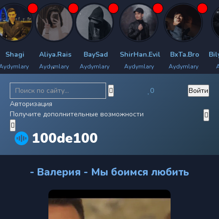
Shagi
Aliya.Rais
BaySad
ShirHan.Evil
BxTa.Bro
Bily
dymlary
Aydymlary
Aydymlary
Aydymlary
Aydymlary
Ayd
0
Войти
Авторизация
Получите дополнительные возможности
100de100
- Валерия - Мы боимся любить