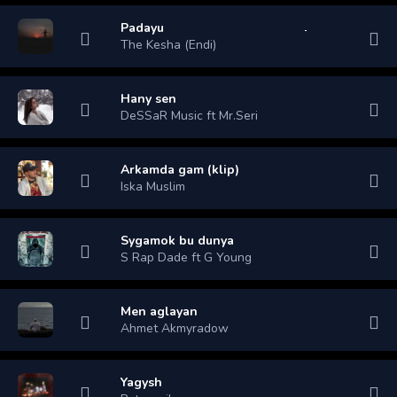
Padayu
The Kesha (Endi)
Hany sen
DeSSaR Music ft Mr.Seri
Arkamda gam (klip)
Iska Muslim
Sygamok bu dunya
S Rap Dade ft G Young
Men aglayan
Ahmet Akmyradow
Yagysh