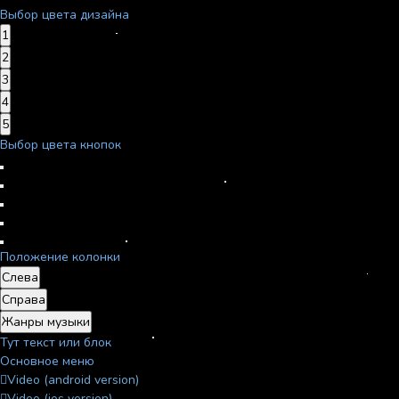
Выбор цвета дизайна
1
2
3
4
5
Выбор цвета кнопок
Положение колонки
Слева
Справа
Жанры музыки
Тут текст или блок
Основное меню
Video (android version)
Video (ios version)