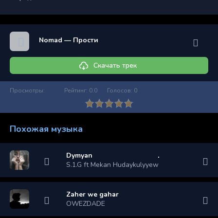
Nomad — Прости
Скачать трек
Просмотры:
Рейтинг:
0.0
Голосов:
0
Похожая музыка
Dymyan
S.1.G ft Mekan Hudaykulyyew
Zaher we gahar
OWEZDADE