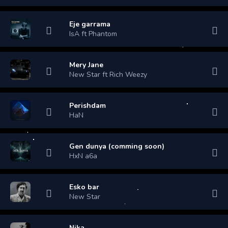
Eje garrama
IsA ft Phantom
Mery Jane
New Star ft Rich Weezy
Perishdam
HaN
Gen dunya (comming soon)
HxN a6a
Esko bar
New Star
Nika