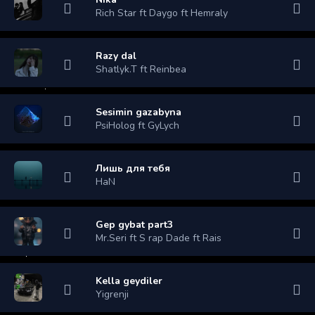
Rich Star ft Daygo ft Hemraly
Razy dal
Shatlyk.T ft Reinbea
Sesimin gazabyna
PsiHolog ft GyLych
Лишь для тебя
HaN
Gep gybat part3
Mr.Seri ft S rap Dade ft Rais
Kella geydiler
Yigrenji