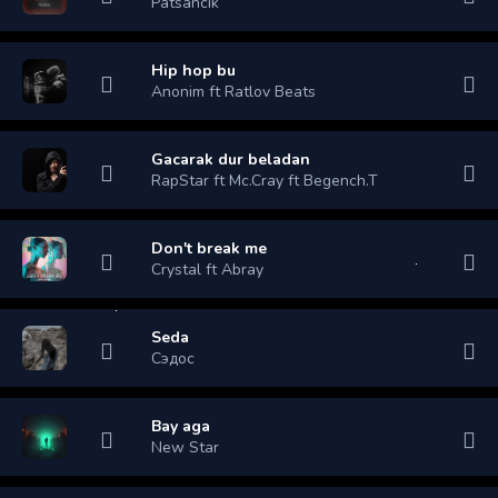
Patsancik
Hip hop bu
Anonim ft Ratlov Beats
Gacarak dur beladan
RapStar ft Mc.Cray ft Begench.T
Don't break me
Crystal ft Abray
Seda
Сэдос
Bay aga
New Star