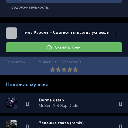
Продолжительность:
Тина Кароль – Сдаться ты всегда успеешь
Скачать трек
Просмотры:
Рейтинг:
0.0
Голосов:
0
Похожая музыка
Durma gatap
Mr.Seri ft S Rap Dade
Зеленые глаза (remix)