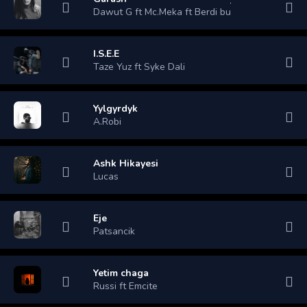
Dawut G ft Mc.Meka ft Berdi bu
I.S.E.E
Taze Yuz ft Syke Dali
Yylgyrdyk
A.Robi
Ashk Hikayesi
Lucas
Eje
Patsancik
Yetim chaga
Russi ft Emcite