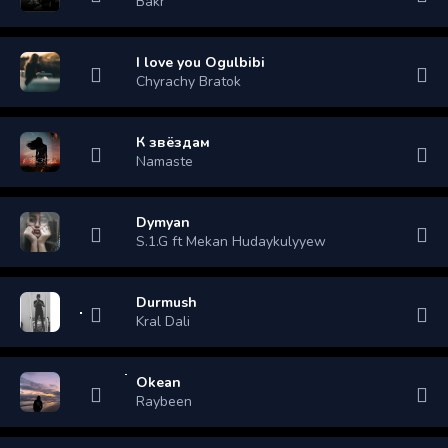
Bakr
I love you Ogulbibi
Chyrachy Bratok
К звёздам
Namaste
Dymyan
S.1.G ft Mekan Hudaykulyyew
Durmush
Kral Dali
Okean
Raybeen