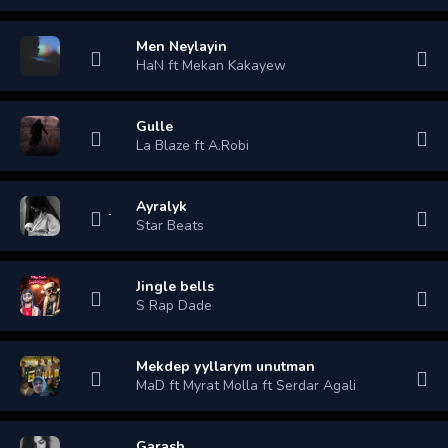
Men Neylayin
HaN ft Mekan Kakayew
Gulle
La Blaze ft A.Robi
Ayralyk
Star Beats
Jingle bells
S Rap Dade
Mekdep yyllarym unutman
MaD ft Myrat Molla ft Serdar Agali
Garash