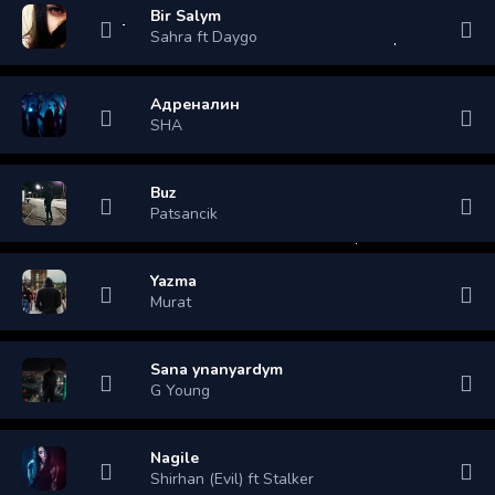
Bir Salym
Sahra ft Daygo
Адреналин
SHA
Buz
Patsancik
Yazma
Murat
Sana ynanyardym
G Young
Nagile
Shirhan (Evil) ft Stalker