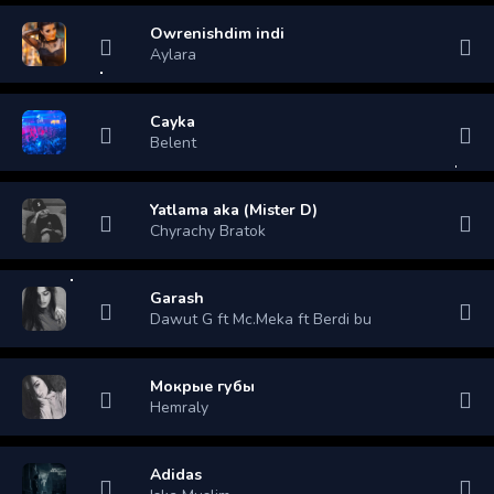
Owrenishdim indi
Aylara
Cayka
Belent
Yatlama aka (Mister D)
Chyrachy Bratok
Garash
Dawut G ft Mc.Meka ft Berdi bu
Мокрые губы
Hemraly
Adidas