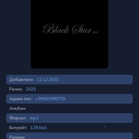
Добавлено:
12.12.2020
Релиз:
2023
Админ imo:
+99363999739
Альбом:
Формат:
mp3
Битрейт:
128 kb/s
Размер: