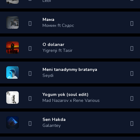
LeBi
Мама
Момин ft Сэдос
O dolanar
Yigrenji ft Tasir
Meni tanadynmy bratanya
Seydi
Yogum yok (soul edit)
Mad Nazarov x Rene Various
Sen Hakda
Galantey