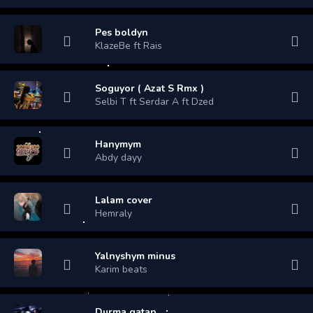
Pes boldyn
KlazeBe ft Rais
Soguyor ( Azat S Rmx )
Selbi T ft Serdar A ft Dzed
Hanymym
Abdy dayy
Lalam cover
Hemraly
Yalnyshym minus
Karim beats
Durma gatap