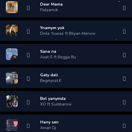
Dear Mama
Patsancik
Ynamym yok
Dinle Yuwas ft Bilyan Menow
Sana na
Azat S ft Begga Bu
Gaty dali
Begmyrat.K
Bol yanymda
XO ft Sumbarow
Hany sen
Aman Dj