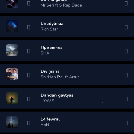
Mr.Seri ft S Rap Dade
Unudylmaz
Rich Star
Привычка
SHA
Diy mana
ShirHan Evil ft Artur
Dandan gaytyas
L.YoV.S
14 fewral
HaN