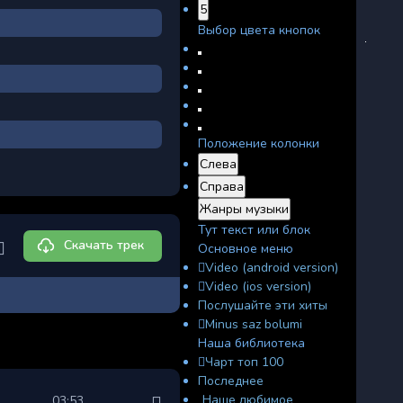
5
Выбор цвета кнопок
Положение колонки
Слева
Справа
Жанры музыки
Тут текст или блок
Скачать трек
Основное меню
Video (android version)
Video (ios version)
Послушайте эти хиты
Minus saz bolumi
Наша библиотека
Чарт топ 100
Последнее
Наше любимое
03:53