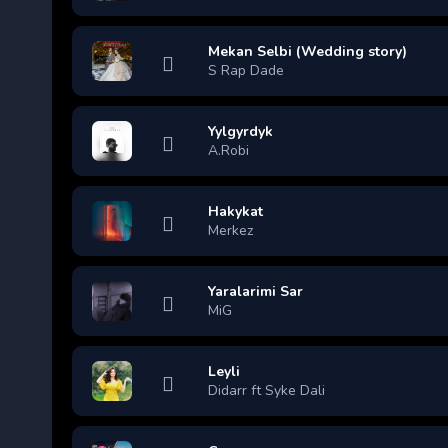
Mekan Selbi (Wedding story)
S Rap Dade
Yylgyrdyk
A.Robi
Hakykat
Merkez
Yaralarimi Sar
MiG
Leyli
Didarr ft Syke Dali