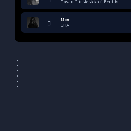
Dawut G ft Mc.Meka ft Berdi bu
Моя
SHA