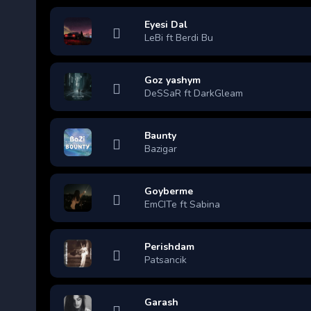
Eyesi Dal
LeBi ft Berdi Bu
Goz yashym
DeSSaR ft DarkGleam
Baunty
Bazigar
Goyberme
EmCITe ft Sabina
Perishdam
Patsancik
Garash