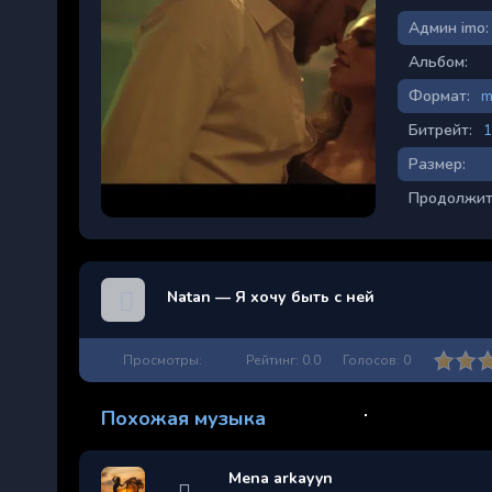
Админ imo:
Альбом:
Формат:
m
Битрейт:
1
Размер:
Продолжит
Natan — Я хочу быть с ней
Просмотры:
Рейтинг:
0.0
Голосов:
0
Похожая музыка
Mena arkayyn