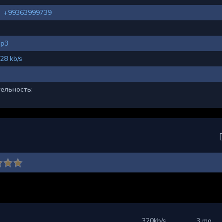
+99363999739
p3
28 kb/s
ельность:
320kb/s
3 mg