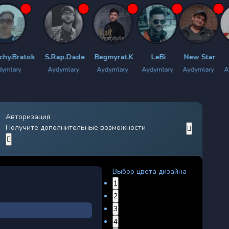
S.Rap.Dade
Begmyrat.K
LeBi
New Star
LiMa
Aydymlary
Aydymlary
Aydymlary
Aydymlary
Aydymlary
Авторизация
Получите дополнительные возможности
Выбор цвета дизайна
1
2
3
4