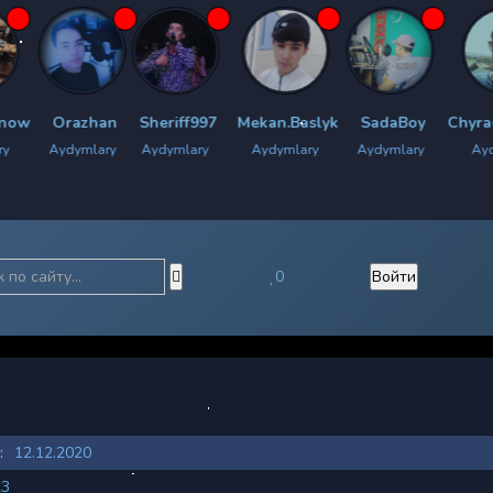
azhan
Sheriff997
Mekan.Baslyk
SadaBoy
Chyrachy.Bratok
mlary
Aydymlary
Aydymlary
Aydymlary
Aydymlary
0
Войти
:
12.12.2020
23