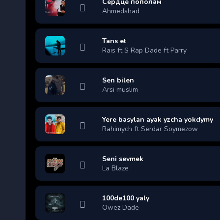
Сердце пополам
Ahmedshad
Tans et
Rais ft S Rap Dade ft Parry
Sen bilen
Arsi muslim
Yere basylan ayak yzcha yokdymy
Rahimych ft Serdar Soymezow
Seni sevmek
La Blaze
100de100 yaly
Owez Dade