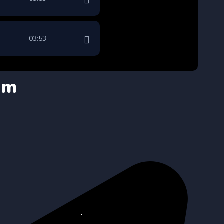
03:53
om