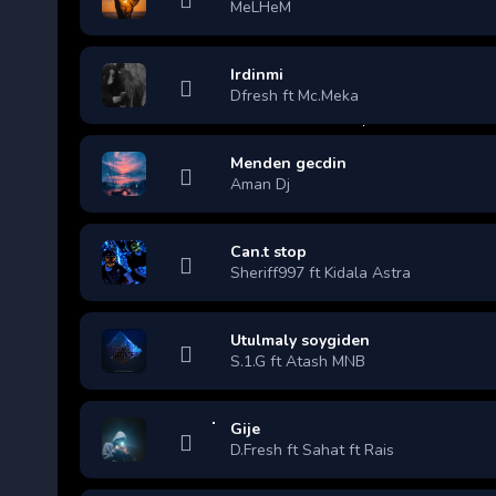
MeLHeM
Irdinmi
Dfresh ft Mc.Meka
Menden gecdin
Aman Dj
Can.t stop
Sheriff997 ft Kidala Astra
Utulmaly soygiden
S.1.G ft Atash MNB
Gije
D.Fresh ft Sahat ft Rais