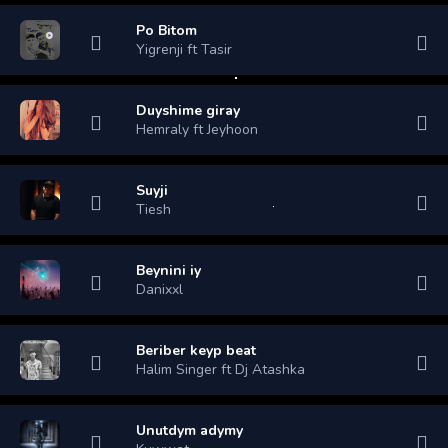
Po Bitom
Yigrenji ft Tasir
Duyshime giray
Hemraly ft Jeyhoon
Suyji
Tiesh
Beynini iy
Danixxl
Beriber keyp beat
Halim Singer ft Dj Atashka
Unutdym adymy