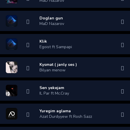
MaD Nazarov
Doglan gun
MaD Nazarov
Klik
Egoist ft Sampapi
Kysmat ( janly ses )
Bilyan menow
Sen yekejam
IL Par ft Mc.Cray
Yuregim aglama
Azat Durdyyew ft Rosh Sazz