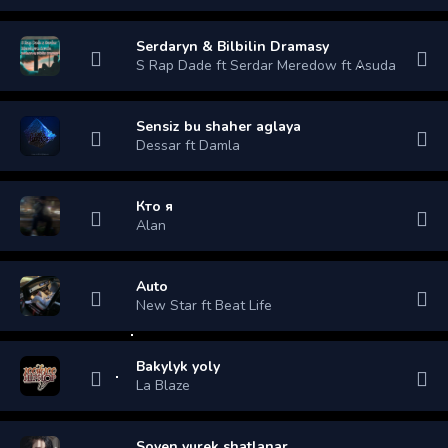
Serdaryn & Bilbilin Dramasy
S Rap Dade ft Serdar Meredow ft Asuda
Sensiz bu shaher aglaya
Dessar ft Damla
Кто я
Alan
Auto
New Star ft Beat Life
Bakylyk yoly
La Blaze
Soyen yurek shatlanar