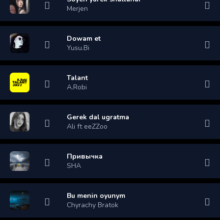
Merjen
Dowam et
Yusu.Bi
Talant
A.Robi
Gerek dal ugratma
Ali ft eeZZoo
Привычка
SHA
Bu menin oyunym
Chyrachy Bratok