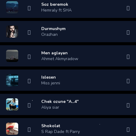
Soz beremok
Hemraly ft SHA
Durmushym
Orazhan
Men aglayan
Ahmet Akmyradow
Islesen
Miss jenni
Chek ozune "A...4"
Aliya siar
Shokolat
S Rap Dade ft Parry