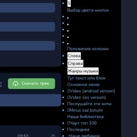
5
Выбор цвета кнопок
Положение колонки
Слева
Справа
Жанры музыки
Тут текст или блок
Скачать трек
Основное меню
Video (android version)
Video (ios version)
Послушайте эти хиты
Minus saz bolumi
Наша библиотека
Чарт топ 100
Последнее
Наше любимое
03:53