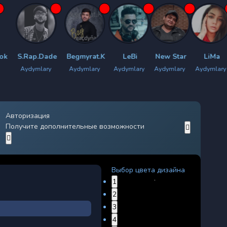
p.Dade
Begmyrat.K
LeBi
New Star
LiMa
Guljan.
mlary
Aydymlary
Aydymlary
Aydymlary
Aydymlary
Aydymlar
Авторизация
Получите дополнительные возможности
Выбор цвета дизайна
1
2
3
4