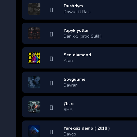
Dushdym
Dawut ft Rais
Yapyk yollar
Danixxl (prod Sulik)
Sen diamond
Alan
Soygulime
Dayran
Дым
SHA
Yureksiz demo ( 2018 )
Daygo