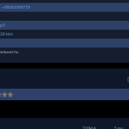
+99363999739
p3
28 kb/s
ельность:
320kb/s
3 mg