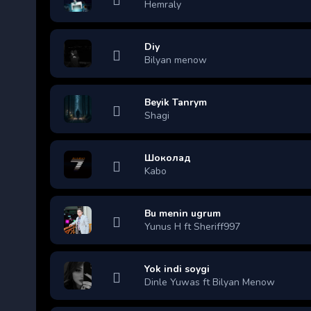
Hemraly
Diy
Bilyan menow
Beyik Tanrym
Shagi
Шоколад
Kabo
Bu menin ugrum
Yunus H ft Sheriff997
Yok indi soygi
Dinle Yuwas ft Bilyan Menow