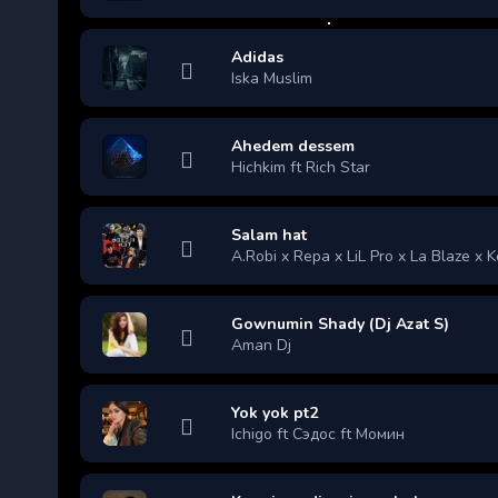
Adidas
Iska Muslim
Ahedem dessem
Hichkim ft Rich Star
Salam hat
A.Robi x Repa x LiL Pro x La Blaze x 
Gownumin Shady (Dj Azat S)
Aman Dj
Yok yok pt2
Ichigo ft Сэдос ft Момин