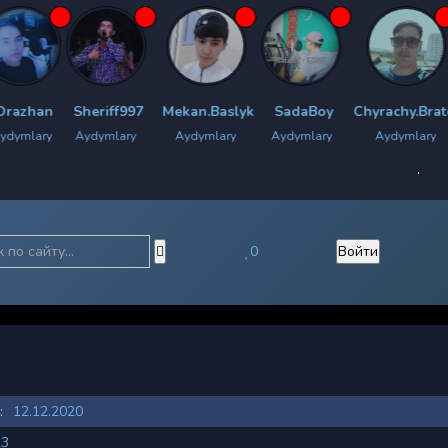
Sheriff997
Mekan.Baslyk
SadaBoy
Chyrachy.Bratok
S.Ra
Aydymlary
Aydymlary
Aydymlary
Aydymlary
Aydy
0
Войти
:
12.12.2020
23