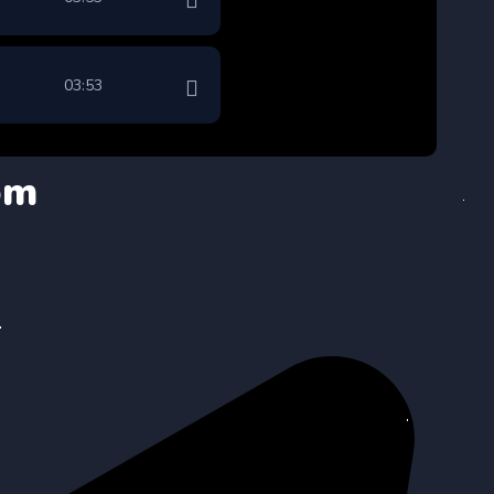
03:53
om