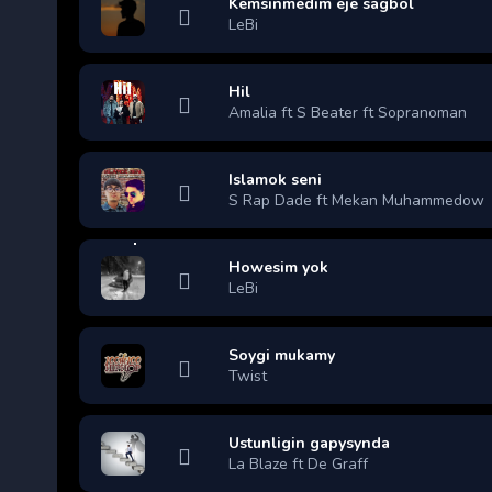
Kemsinmedim eje sagbol
LeBi
Hil
Amalia ft S Beater ft Sopranoman
Islamok seni
S Rap Dade ft Mekan Muhammedow
Howesim yok
LeBi
Soygi mukamy
Twist
Ustunligin gapysynda
La Blaze ft De Graff