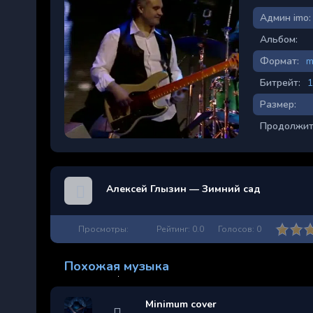
Админ imo:
Альбом:
Формат:
m
Битрейт:
1
Размер:
Продолжит
Алексей Глызин — Зимний сад
Просмотры:
Рейтинг:
0.0
Голосов:
0
Похожая музыка
Minimum cover