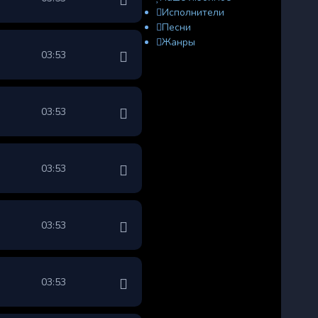
Исполнители
Песни
Жанры
03:53
03:53
03:53
03:53
03:53