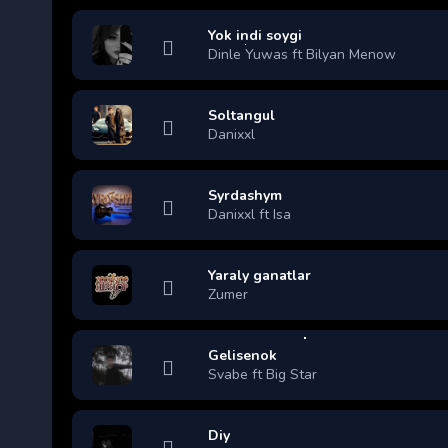
Yok indi soygi
Dinle Yuwas ft Bilyan Menow
Soltangul
Danixxl
Syrdashym
Danixxl ft Isa
Yaraly ganatlar
Zumer
Gelisenok
Svabe ft Big Star
Diy