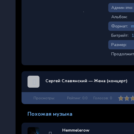
Админ imo:
Альбом:
Формат:
m
Битрейт:
1
Размер:
Продолжит
Сергей Славянский — Жена (концерт)
Просмотры:
Рейтинг:
0.0
Голосов:
0
Похожая музыка
Hemmelerow