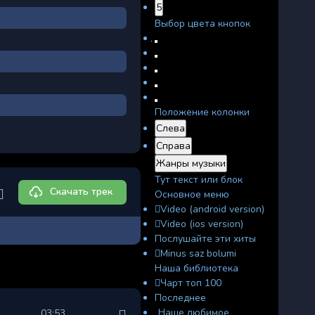
5
Выбор цвета кнопок
Положение колонки
Слева
Справа
Жанры музыки
Тут текст или блок
Скачать трек
Основное меню
Video (android version)
Video (ios version)
Послушайте эти хиты
Minus saz bolumi
Наша библиотека
Чарт топ 100
Последнее
Наше любимое
03:53