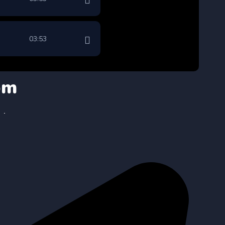
03:53
om