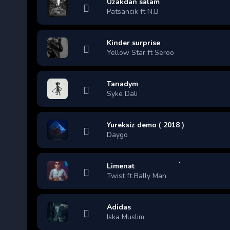
Uzakdan salam
Patsancik ft N.B
Kinder surprise
Yellow Star ft Seroo
Tanadym
Syke Dali
Yureksiz demo ( 2018 )
Daygo
Limenat
Twist ft Bally Man
Adidas
Iska Muslim