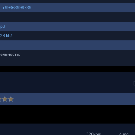
+99363999739
p3
28 kb/s
ельность:
320kb/s
4 mg