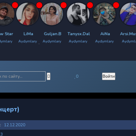
LiMa
Guljan.B
Tanysx.Dal
AiNa
Arsi.Muslim
Me
ydymlary
Aydymlary
Aydymlary
Aydymlary
Aydymlary
Aydy
0
Войти
нцерт)
:
12.12.2020
23