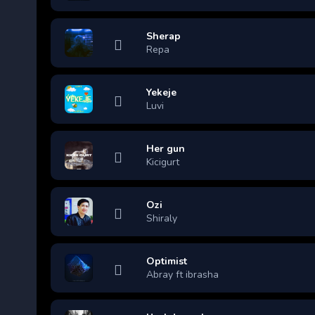
Sherap
Repa
Yekeje
Luvi
Her gun
Kicigurt
Ozi
Shiraly
Optimist
Abray ft ibrasha