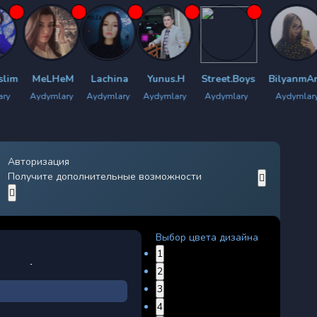
LHeM
Lachina
Yunus.H
Street.Boys
BilyanmArzu
Rock.
mlary
Aydymlary
Aydymlary
Aydymlary
Aydymlary
Aydym
Авторизация
Получите дополнительные возможности
Выбор цвета дизайна
1
2
3
4