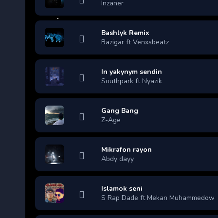
Inzaner
Bashlyk Remix
Bazigar ft Venxsbeatz
In yakynym sendin
Southpark ft Nyazik
Gang Bang
Z-Age
Mikrafon rayon
Abdy dayy
Islamok seni
S Rap Dade ft Mekan Muhammedow