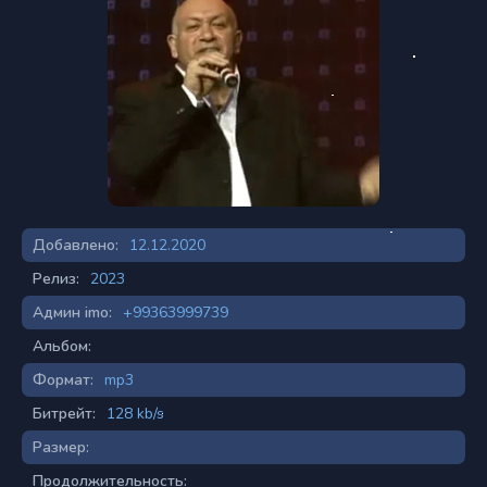
Добавлено:
12.12.2020
Релиз:
2023
Админ imo:
+99363999739
Альбом:
Формат:
mp3
Битрейт:
128 kb/s
Размер:
Продолжительность: