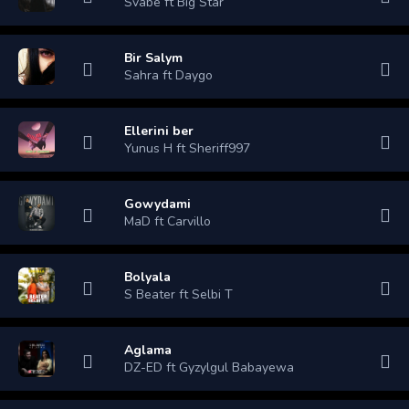
Svabe ft Big Star
Bir Salym
Sahra ft Daygo
Ellerini ber
Yunus H ft Sheriff997
Gowydami
MaD ft Carvillo
Bolyala
S Beater ft Selbi T
Aglama
DZ-ED ft Gyzylgul Babayewa