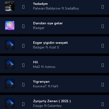
Yadadym
Palwan Baldyrow ft SadaBoy
Dandan oye geler
Bazigar
Esger yigidin wesyeti
Bazigar ft Azat S
Hil
MaD ft Azimus
Yigrenyan
KuwwaT ft HaN
Zynjyrly Zenan ( 2021 )
Daygo ft Galantey