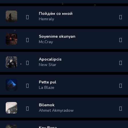
Пойдём со мной
Hemraly
Soyenime okunyan
Mc.Cray
Apocalipcis
New Star
Pette pul
La Blaze
Bilemok
Ahmet Akmyradow
Koy Bana