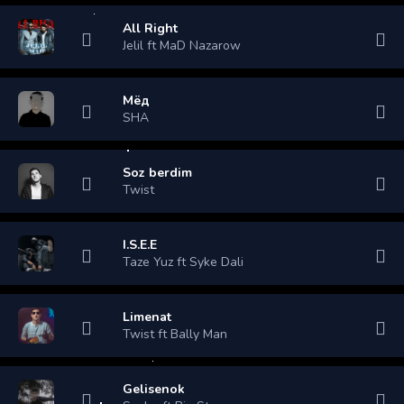
All Right
Jelil ft MaD Nazarow
Мёд
SHA
Soz berdim
Twist
I.S.E.E
Taze Yuz ft Syke Dali
Limenat
Twist ft Bally Man
Gelisenok