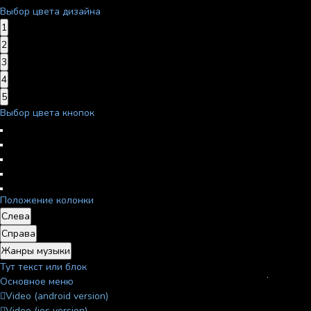
Выбор цвета дизайна
1
2
3
4
5
Выбор цвета кнопок
Положение колонки
Слева
Справа
Жанры музыки
Тут текст или блок
Основное меню
Video (android version)
Video (ios version)